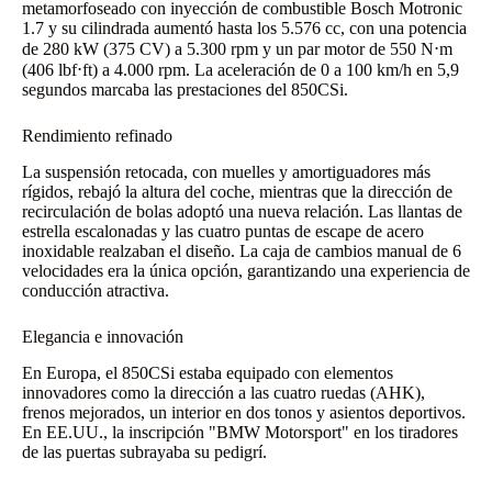
metamorfoseado con inyección de combustible Bosch Motronic
1.7 y su cilindrada aumentó hasta los 5.576 cc, con una potencia
de 280 kW (375 CV) a 5.300 rpm y un par motor de 550 N⋅m
(406 lbf⋅ft) a 4.000 rpm. La aceleración de 0 a 100 km/h en 5,9
segundos marcaba las prestaciones del 850CSi.
Rendimiento refinado
La suspensión retocada, con muelles y amortiguadores más
rígidos, rebajó la altura del coche, mientras que la dirección de
recirculación de bolas adoptó una nueva relación. Las llantas de
estrella escalonadas y las cuatro puntas de escape de acero
inoxidable realzaban el diseño. La caja de cambios manual de 6
velocidades era la única opción, garantizando una experiencia de
conducción atractiva.
Elegancia e innovación
En Europa, el 850CSi estaba equipado con elementos
innovadores como la dirección a las cuatro ruedas (AHK),
frenos mejorados, un interior en dos tonos y asientos deportivos.
En EE.UU., la inscripción "BMW Motorsport" en los tiradores
de las puertas subrayaba su pedigrí.