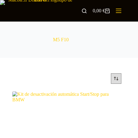
0,00
€
M5 F10