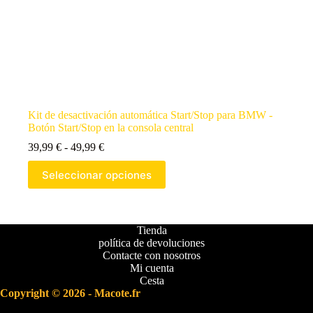
Kit de desactivación automática Start/Stop para BMW -
Botón Start/Stop en la consola central
39,99
€
-
49,99
€
Seleccionar opciones
Tienda
política de devoluciones
Contacte con nosotros
Mi cuenta
Cesta
Copyright © 2026 - Macote.fr