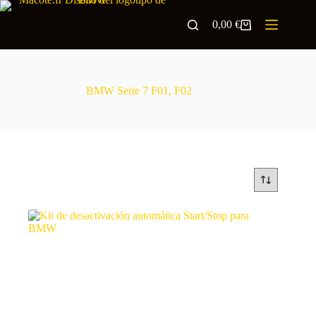
0,00
€
BMW Serie 7 F01, F02