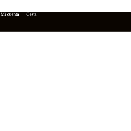
Mi cuenta
Cesta
Promoción para nuevos
clientes
Reciba 10% po
R