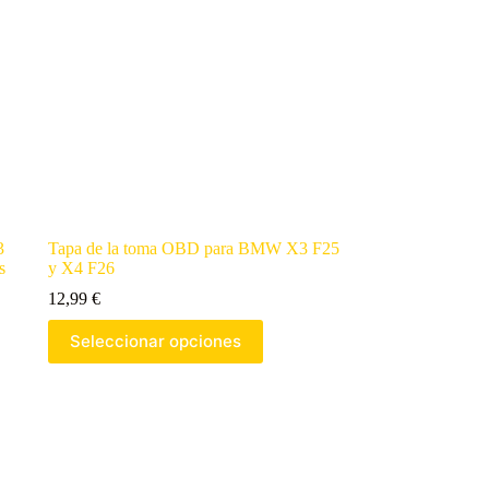
3
Tapa de la toma OBD para BMW X3 F25
s
y X4 F26
12,99
€
Seleccionar opciones