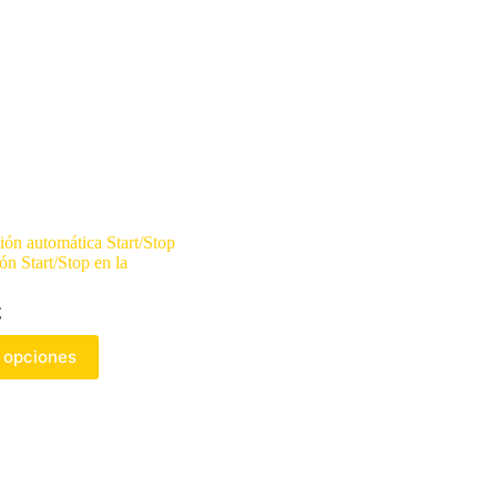
ión automática Start/Stop
n Start/Stop en la
€
 opciones