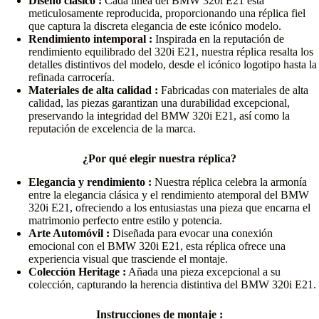
Diseño clásico :
Cada línea del BMW 320i E21 está
meticulosamente reproducida, proporcionando una réplica fiel
que captura la discreta elegancia de este icónico modelo.
Rendimiento intemporal :
Inspirada en la reputación de
rendimiento equilibrado del 320i E21, nuestra réplica resalta los
detalles distintivos del modelo, desde el icónico logotipo hasta la
refinada carrocería.
Materiales de alta calidad :
Fabricadas con materiales de alta
calidad, las piezas garantizan una durabilidad excepcional,
preservando la integridad del BMW 320i E21, así como la
reputación de excelencia de la marca.
¿Por qué elegir nuestra réplica?
Elegancia y rendimiento :
Nuestra réplica celebra la armonía
entre la elegancia clásica y el rendimiento atemporal del BMW
320i E21, ofreciendo a los entusiastas una pieza que encarna el
matrimonio perfecto entre estilo y potencia.
Arte Automóvil :
Diseñada para evocar una conexión
emocional con el BMW 320i E21, esta réplica ofrece una
experiencia visual que trasciende el montaje.
Colección Heritage :
Añada una pieza excepcional a su
colección, capturando la herencia distintiva del BMW 320i E21.
Instrucciones de montaje :