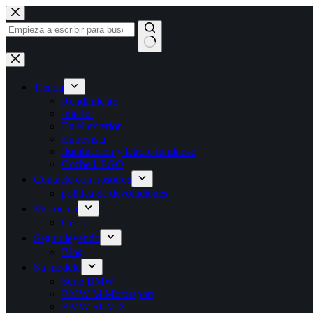
Saltar
al
contenido
Sin
resultados
Tienda
Rendimiento
Interior
En el exterior
Entrevista
Iluminación y letrero luminoso
Coche LEGO
Contacte con nosotros
política de devoluciones
Mi cuenta
Cesta
Seguir leyendo
Blog
Su modelo
Serie BMW
BMW M Motorsport
BMW SUV X