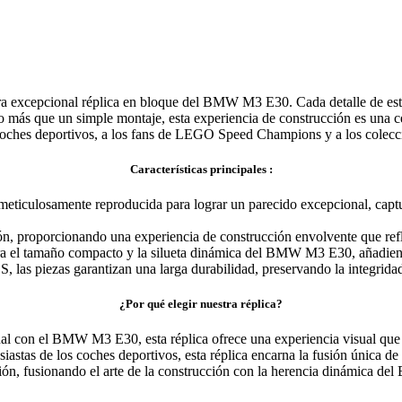
tra excepcional réplica en bloque del BMW M3 E30. Cada detalle de est
o más que un simple montaje, esta experiencia de construcción es una ce
 coches deportivos, a los fans de LEGO Speed Champions y a los colecc
Características principales :
culosamente reproducida para lograr un parecido excepcional, capturan
ón, proporcionando una experiencia de construcción envolvente que ref
ura el tamaño compacto y la silueta dinámica del BMW M3 E30, añadie
S, las piezas garantizan una larga durabilidad, preservando la integrid
¿Por qué elegir nuestra réplica?
 con el BMW M3 E30, esta réplica ofrece una experiencia visual que ce
siastas de los coches deportivos, esta réplica encarna la fusión única d
ión, fusionando el arte de la construcción con la herencia dinámica 