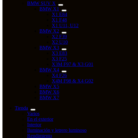
BMW SUV X
BMW X1
X1 E84
X1 F48
X1 U11, U12
BMW X2
X2 F39
X2 U10
BMW X3
X3 E83
X3 F25
X3M F97 & X3 G01
BMW X4
X4 F26
X4M F98 & X4 G02
BMW X5
BMW X6
BMW X7
Tienda
Varios
En el exterior
Interior
Iluminación y letrero luminoso
Rendimiento