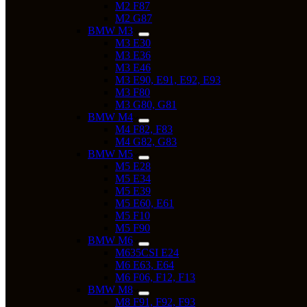
M2 F87
M2 G87
BMW M3
M3 E30
M3 E36
M3 E46
M3 E90, E91, E92, E93
M3 F80
M3 G80, G81
BMW M4
M4 F82, F83
M4 G82, G83
BMW M5
M5 E28
M5 E34
M5 E39
M5 E60, E61
M5 F10
M5 F90
BMW M6
M635CSI E24
M6 E63, E64
M6 F06, F12, F13
BMW M8
M8 F91, F92, F93