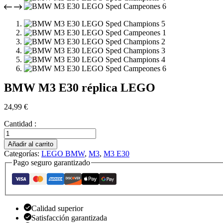
BMW M3 E30 réplica LEGO
24,99
€
Cantidad :
BMW
M3
Añadir al carrito
E30
Categorías:
LEGO BMW
,
M3
,
M3 E30
réplique
Pago seguro garantizado
LEGO
cantidad
Calidad superior
Satisfacción garantizada