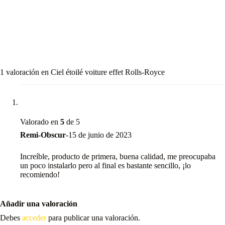
coche cielo estrellado precio: 179.99
fibra óptica coche cielo estrellado
1 valoración en
Ciel étoilé voiture effet Rolls-Royce
Valorado en
5
de 5
Remi-Obscur
-
15 de junio de 2023
Increíble, producto de primera, buena calidad, me preocupaba
un poco instalarlo pero al final es bastante sencillo, ¡lo
recomiendo!
Añadir una valoración
Debes
acceder
para publicar una valoración.