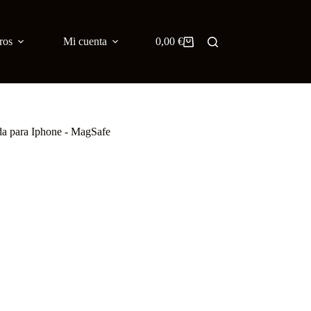
ros
Mi cuenta
0,00
Bimmer Blog
€
Inglés
Carro
de
compra
da para Iphone - MagSafe