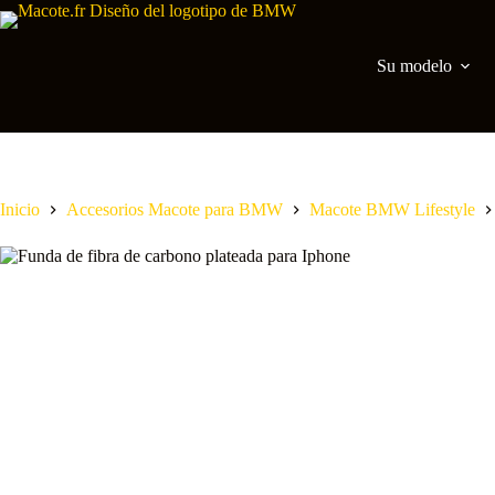
Saltar
al
contenido
Su modelo
Inicio
Accesorios Macote para BMW
Macote BMW Lifestyle