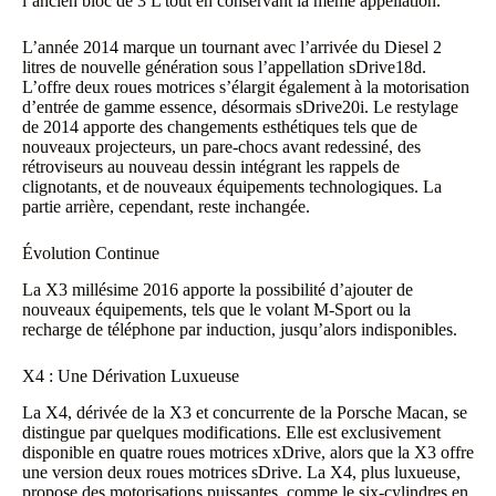
l’ancien bloc de 3 L tout en conservant la même appellation.
L’année 2014 marque un tournant avec l’arrivée du Diesel 2
litres de nouvelle génération sous l’appellation sDrive18d.
L’offre deux roues motrices s’élargit également à la motorisation
d’entrée de gamme essence, désormais sDrive20i. Le restylage
de 2014 apporte des changements esthétiques tels que de
nouveaux projecteurs, un pare-chocs avant redessiné, des
rétroviseurs au nouveau dessin intégrant les rappels de
clignotants, et de nouveaux équipements technologiques. La
partie arrière, cependant, reste inchangée.
Évolution Continue
La X3 millésime 2016 apporte la possibilité d’ajouter de
nouveaux équipements, tels que le volant M-Sport ou la
recharge de téléphone par induction, jusqu’alors indisponibles.
X4 : Une Dérivation Luxueuse
La X4, dérivée de la X3 et concurrente de la Porsche Macan, se
distingue par quelques modifications. Elle est exclusivement
disponible en quatre roues motrices xDrive, alors que la X3 offre
une version deux roues motrices sDrive. La X4, plus luxueuse,
propose des motorisations puissantes, comme le six-cylindres en