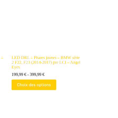
 –
LED DRL – Phares jaunes – BMW série
2 F22, F23 (2014-2017) pre LCI – Angel
Eyes
Gamme
199,99
€
-
399,99
€
de
Ce
prix
Choix des options
produit
:
a
199,99 €
plusieurs
à
variantes.
399,99 €
Les
options
peuvent