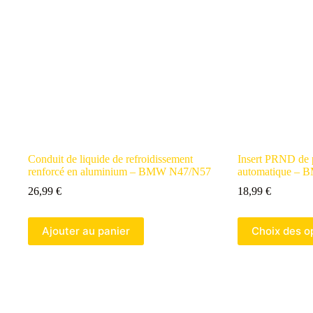
être
être
choisies
choisies
sur
sur
la
la
page
page
de
de
produit
produit
Conduit de liquide de refroidissement
Insert PRND de 
renforcé en aluminium – BMW N47/N57
automatique – 
26,99
€
18,99
€
Ce
Ajouter au panier
Choix des o
produit
a
plusieurs
variantes.
Les
options
peuvent