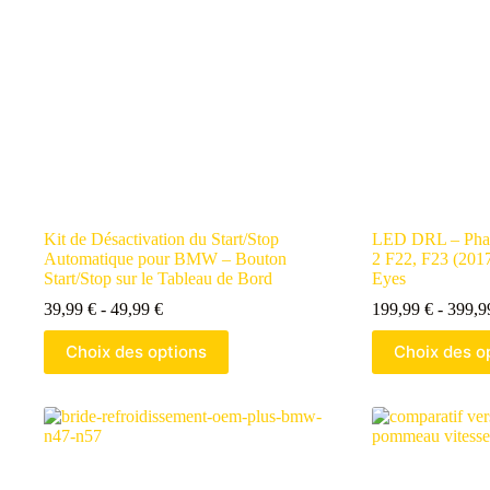
Kit de Désactivation du Start/Stop
LED DRL – Phar
Automatique pour BMW – Bouton
2 F22, F23 (201
Start/Stop sur le Tableau de Bord
Eyes
Gamme
39,99
€
-
49,99
€
199,99
€
-
399,
de
Ce
Ce
prix
Choix des options
Choix des o
produit
produit
:
a
a
39,99 €
plusieurs
plusieurs
à
variantes.
variantes.
49,99 €
Les
Les
options
options
peuvent
peuvent