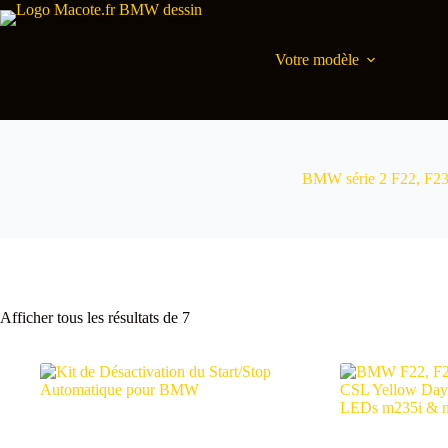
Passer
au
contenu
Votre modèle
BMW série 2 F22, F2
Classés
Afficher tous les résultats de 7
par
popularité