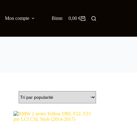
Mon compte
Bimmer Blog
0,00
€
English
Panier
d’achat