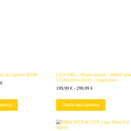
bre de carbone BMW
LED DRL – Phares jaunes – BMW séri
1 F40 (2019-2024) – Angel Eyes
9
€
199,99
€
-
299,99
€
ptions
Choix des options