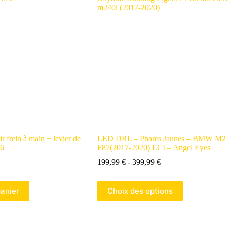
ir frein à main + levier de
LED DRL – Phares Jaunes – BMW M2
46
F87(2017-2020) LCI – Angel Eyes
199,99
€
-
399,99
€
panier
Choix des options