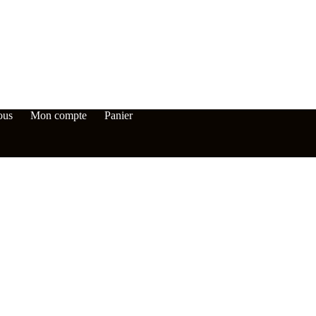
ous
Mon compte
Panier
Promotion nouveau clien
Recevez 10% 
commande