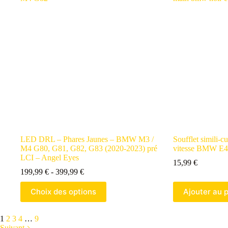
LED DRL – Phares Jaunes – BMW M3 /
Soufflet simili-cu
M4 G80, G81, G82, G83 (2020-2023) pré
vitesse BMW E
LCI – Angel Eyes
15,99
€
199,99
€
-
399,99
€
Choix des options
Ajouter au 
1
2
3
4
…
9
Suivant