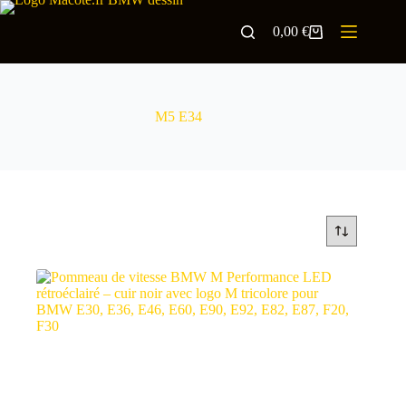
0,00
€
M5 E34