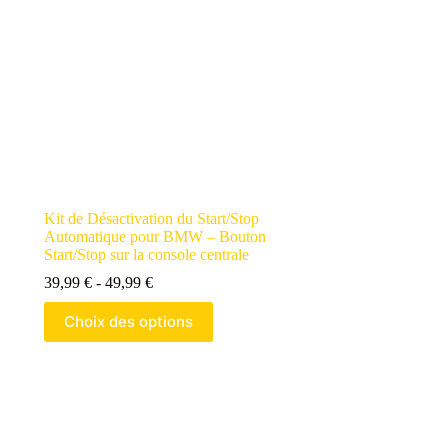
Kit de Désactivation du Start/Stop
Automatique pour BMW – Bouton
Start/Stop sur la console centrale
Gamme
39,99
€
-
49,99
€
de
Ce
prix
Choix des options
produit
:
a
39,99 €
plusieurs
à
variantes.
49,99 €
Les
options
peuvent