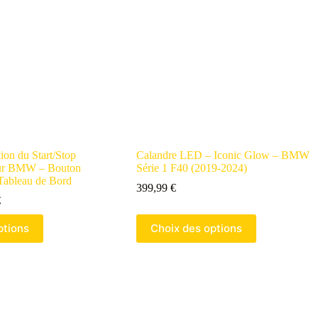
ion du Start/Stop
Calandre LED – Iconic Glow – BMW
ur BMW – Bouton
Série 1 F40 (2019-2024)
 Tableau de Bord
399,99
€
Gamme
€
de
Ce
prix
ptions
Choix des options
produit
:
a
39,99 €
plusieurs
à
variantes.
49,99 €
Les
options
peuvent