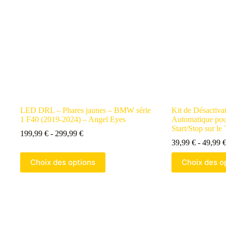
LED DRL – Phares jaunes – BMW série
Kit de Désactivat
1 F40 (2019-2024) – Angel Eyes
Automatique po
Start/Stop sur le
Gamme
199,99
€
-
299,99
€
de
39,99
€
-
49,99
prix
Ce
Ce
:
Choix des options
Choix des o
produit
produit
199,99 €
a
a
à
plusieurs
plusieurs
299,99 €
variantes.
variantes.
Les
Les
options
options
peuvent
peuvent