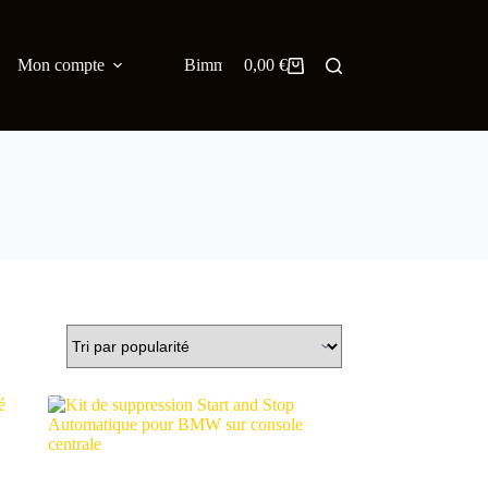
Mon compte
Bimmer Blog
0,00
€
English
Panier
d’achat