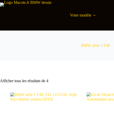
Passer
au
contenu
Votre modèle
BMW série 1 F40
Classés
Afficher tous les résultats de 4
par
popularité