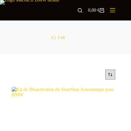
0,00
€
X1 F48