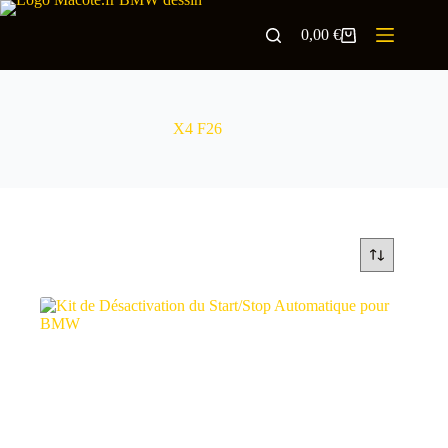
0,00
€
X4 F26