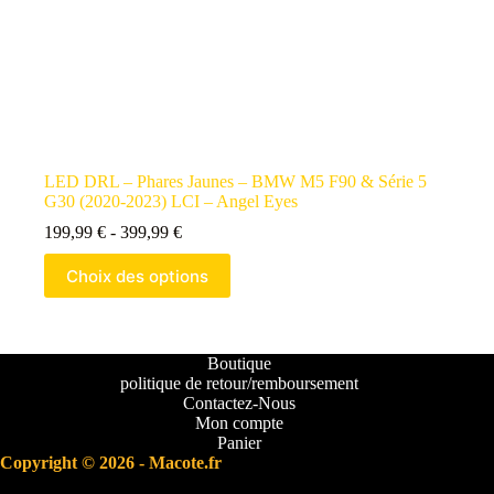
LED DRL – Phares Jaunes – BMW M5 F90 & Série 5
G30 (2020-2023) LCI – Angel Eyes
199,99
€
-
399,99
€
Choix des options
Boutique
politique de retour/remboursement
Contactez-Nous
Mon compte
Panier
Copyright © 2026 - Macote.fr