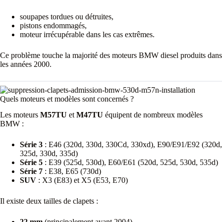
soupapes tordues ou détruites,
pistons endommagés,
moteur irrécupérable dans les cas extrêmes.
Ce problème touche la majorité des moteurs BMW diesel produits dans
les années 2000.
Quels moteurs et modèles sont concernés ?
Les moteurs
M57TU
et
M47TU
équipent de nombreux modèles
BMW :
Série 3
: E46 (320d, 330d, 330Cd, 330xd), E90/E91/E92 (320d,
325d, 330d, 335d)
Série 5
: E39 (525d, 530d), E60/E61 (520d, 525d, 530d, 535d)
Série 7
: E38, E65 (730d)
SUV
: X3 (E83) et X5 (E53, E70)
Il existe deux tailles de clapets :
22 mm
(principalement avant 2004)