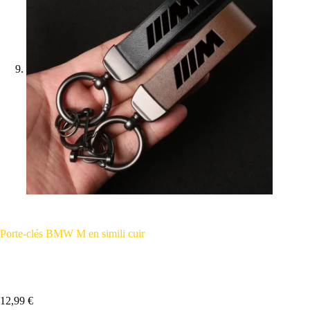
Porte-clés BMW M en simili cuir
12,99
€